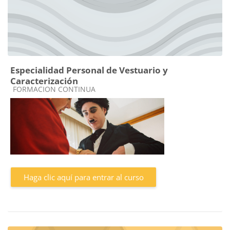
Especialidad Personal de Vestuario y
Caracterización
Categoría de cursos
FORMACION CONTINUA
Haga clic aquí para entrar al curso