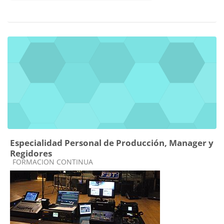
Especialidad Personal de Producción, Manager y
Regidores
Categoría de cursos
FORMACION CONTINUA