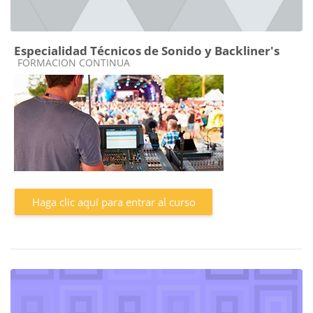
Especialidad Técnicos de Sonido y Backliner's
Categoría de cursos
FORMACION CONTINUA
Haga clic aquí para entrar al curso