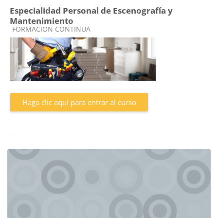
Especialidad Personal de Escenografía y
Mantenimiento
Categoría de cursos
FORMACION CONTINUA
Haga clic aquí para entrar al curso