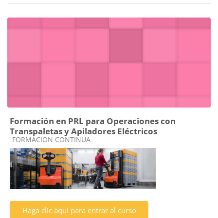
Formación en PRL para Operaciones con
Transpaletas y Apiladores Eléctricos
Categoría de cursos
FORMACION CONTINUA
Haga clic aquí para entrar al curso