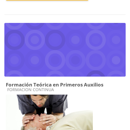
Formación Teórica en Primeros Auxilios
Categoría de cursos
FORMACION CONTINUA