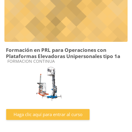
Formación en PRL para Operaciones con
Plataformas Elevadoras Unipersonales tipo 1a
Categoría de cursos
FORMACION CONTINUA
Haga clic aquí para entrar al curso