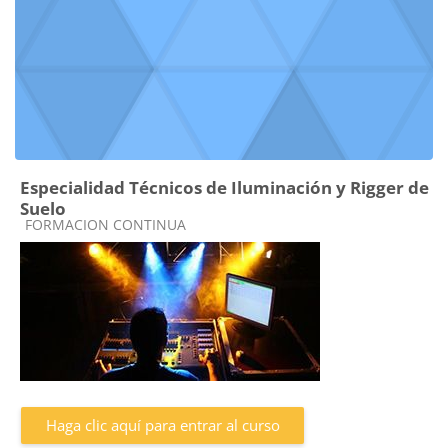
Especialidad Técnicos de Iluminación y Rigger de
Suelo
Categoría de cursos
FORMACION CONTINUA
Haga clic aquí para entrar al curso