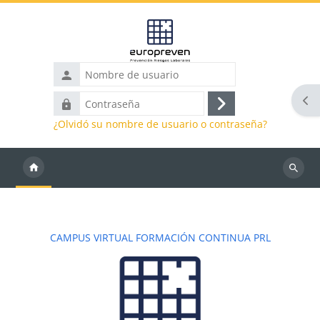
Salta al contenido principal
Nombre
de
Abr
Contraseña
usuario
Acceder
¿Olvidó su nombre de usuario o contraseña?
Buscar
cursos
Bloques
CAMPUS VIRTUAL FORMACIÓN CONTINUA PRL