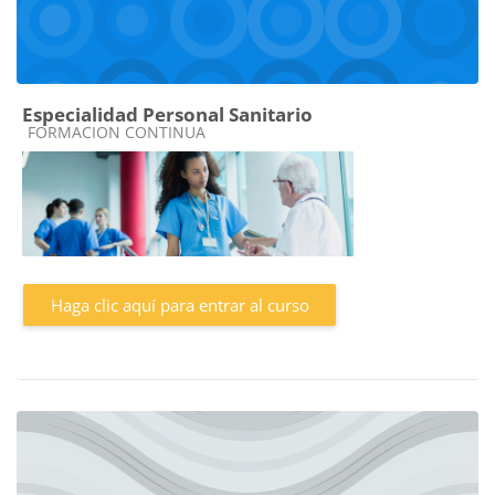
Especialidad Personal Sanitario
Categoría de cursos
FORMACION CONTINUA
Haga clic aquí para entrar al curso